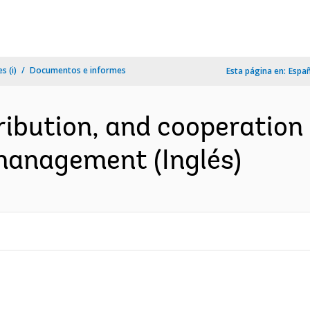
s (i)
Documentos e informes
Esta página en:
Espa
tribution, and cooperatio
management (Inglés)