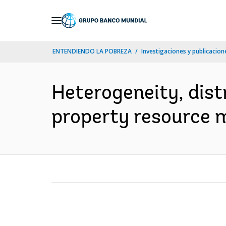
Skip
to
Main
ENTENDIENDO LA POBREZA
Investigaciones y publicacione
Navigation
Heterogeneity, dis
property resource 