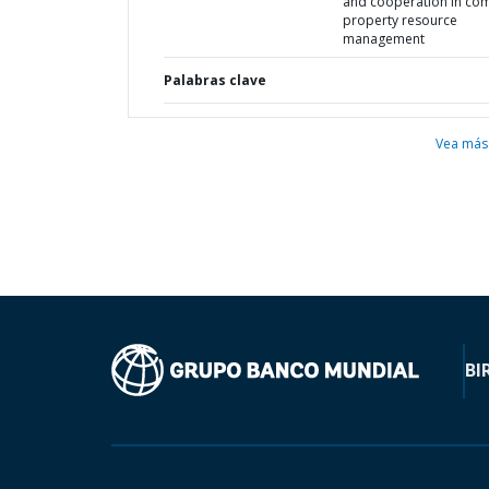
and cooperation in c
property resource
management
Palabras clave
Vea más
BI