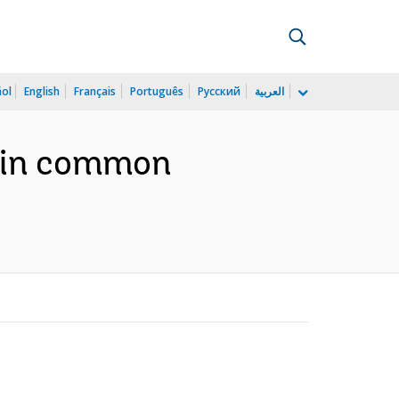
ñol
English
Français
Português
Русский
العربية
n in common