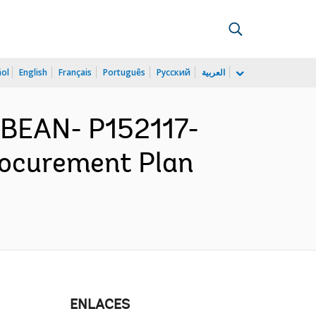
ñol
English
Français
Português
Русский
العربية
BEAN- P152117-
rocurement Plan
ENLACES