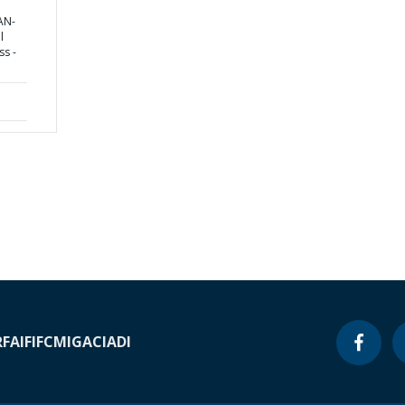
AN-
l
s -
RF
AIF
IFC
MIGA
CIADI