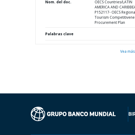
Nom. del doc.
OECS Countries/LATIN
AMERICA AND CARIBBE
P152117- OECS Regiona
Tourism Competitivenes
Procurement Plan
Palabras clave
Vea más
BI