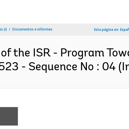
s (i)
Documentos e informes
Esta página en:
Espa
 of the ISR - Program Tow
523 - Sequence No : 04 (I