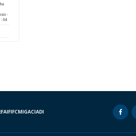
the
sis -
: 04
RF
AIF
IFC
MIGA
CIADI