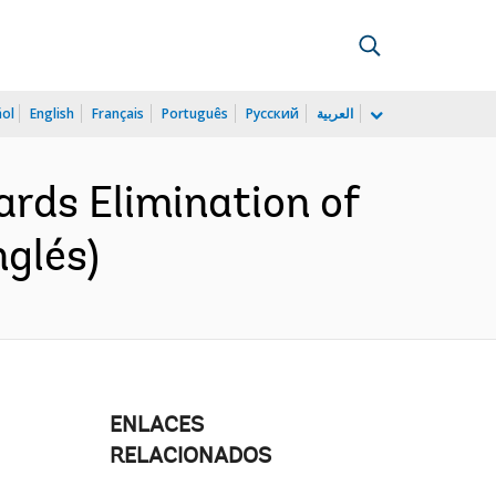
ñol
English
Français
Português
Русский
العربية
ards Elimination of
nglés)
ENLACES
RELACIONADOS