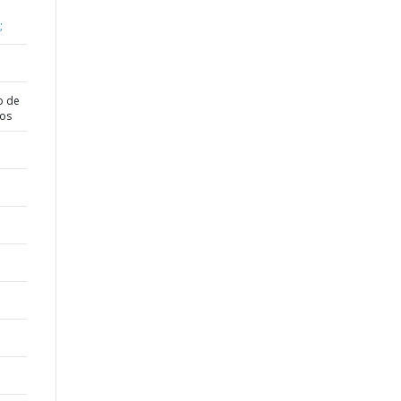
;
o de
dos