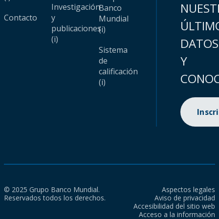
NUEST
Investigación
Banco
Contacto
y
Mundial
ÚLTIM
publicaciones
(i)
(i)
DATOS
Sistema
Y
de
calificación
CONOC
(i)
Inscr
© 2025 Grupo Banco Mundial.
Aspectos legales
Reservados todos los derechos.
Aviso de privacidad
Accesibilidad del sitio web
Acceso a la información