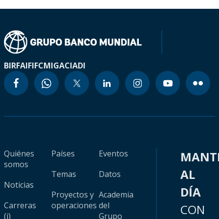
BIRF
AIF
IFC
MIGA
CIADI
Quiénes
Países
Eventos
MANT
somos
AL
Temas
Datos
Noticias
DÍA
Proyectos y
Academia
Carreras
operaciones
del
CON
(i)
Grupo