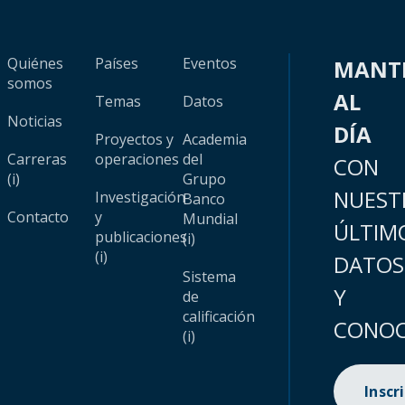
Quiénes
Países
Eventos
MANT
somos
AL
Temas
Datos
Noticias
DÍA
Proyectos y
Academia
Carreras
operaciones
del
CON
(i)
Grupo
NUEST
Investigación
Banco
Contacto
y
Mundial
ÚLTIM
publicaciones
(i)
(i)
DATOS
Sistema
Y
de
calificación
CONOC
(i)
Inscr