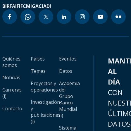
BIRF
AIF
IFC
MIGA
CIADI
Quiénes
Países
Eventos
MANT
somos
AL
Temas
Datos
Noticias
DÍA
Proyectos y
Academia
Carreras
operaciones
del
CON
(i)
Grupo
NUEST
Investigación
Banco
Contacto
y
Mundial
ÚLTIM
publicaciones
(i)
(i)
DATOS
Sistema