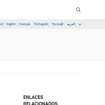
ñol
English
Français
Português
Русский
العربية
ENLACES
RELACIONADOS