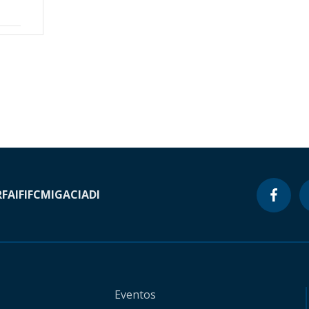
RF
AIF
IFC
MIGA
CIADI
Eventos