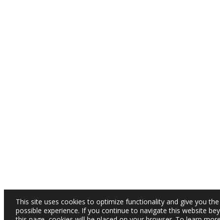
This site uses cookies to optimize functionality and give you the
possible experience. If you continue to navigate this website be
this page, cookies will be placed on your browser. To learn mor