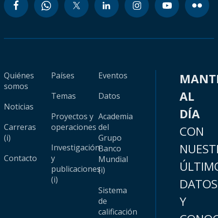
Quiénes
Países
Eventos
MANT
somos
AL
Temas
Datos
Noticias
DÍA
Proyectos y
Academia
Carreras
operaciones
del
CON
(i)
Grupo
NUEST
Investigación
Banco
Contacto
y
Mundial
ÚLTIM
publicaciones
(i)
(i)
DATOS
Sistema
Y
de
calificación