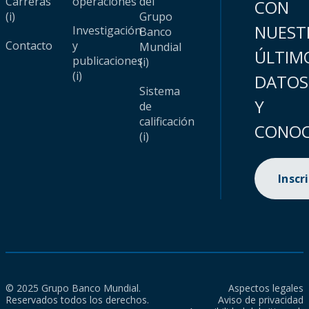
Carreras
operaciones
del
CON
(i)
Grupo
NUEST
Investigación
Banco
Contacto
y
Mundial
ÚLTIM
publicaciones
(i)
(i)
DATOS
Sistema
Y
de
calificación
CONOC
(i)
Inscr
© 2025 Grupo Banco Mundial.
Aspectos legales
Reservados todos los derechos.
Aviso de privacidad