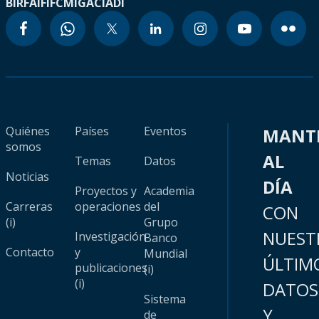
BIRF
AIF
IFC
MIGA
CIADI
Quiénes
Países
Eventos
MANT
somos
AL
Temas
Datos
Noticias
DÍA
Proyectos y
Academia
Carreras
operaciones
del
CON
(i)
Grupo
NUEST
Investigación
Banco
Contacto
y
Mundial
ÚLTIM
publicaciones
(i)
(i)
DATOS
Sistema
Y
de