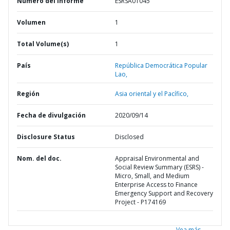
Número del informe
ESRSA01045
Volumen
1
Total Volume(s)
1
País
República Democrática Popular
Lao,
Región
Asia oriental y el Pacífico,
Fecha de divulgación
2020/09/14
Disclosure Status
Disclosed
Nom. del doc.
Appraisal Environmental and
Social Review Summary (ESRS) -
Micro, Small, and Medium
Enterprise Access to Finance
Emergency Support and Recovery
Project - P174169
Vea más