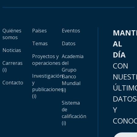
Quiénes
Países
Eventos
MANT
somos
AL
Temas
Datos
Noticias
DÍA
Proyectos y
Academia
Carreras
operaciones
del
CON
(i)
Grupo
NUEST
Investigación
Banco
Contacto
y
Mundial
ÚLTIM
publicaciones
(i)
(i)
DATOS
Sistema
Y
de
calificación
CONOC
(i)