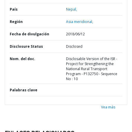
País
Nepal,
Región
Asia meridional,
Fecha de divulgación
2018/06/12
Disclosure Status
Disclosed
Nom. del doc.
Disclosable Version of the ISR -
Project for Strengthening the
National Rural Transport
Program - P132750 - Sequence
No : 10
Palabras clave
Vea más