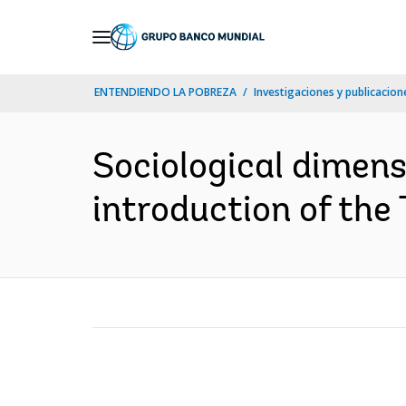
Skip
to
Main
ENTENDIENDO LA POBREZA
Investigaciones y publicacione
Navigation
Sociological dimens
introduction of the 