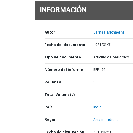
INFORMACIÓN
Autor
Cernea, Michael M.;
Fecha del documento
1981/01/31
Tipo de documento
Artículo de periódico
Número del informe
REP196
Volumen
1
Total Volume(s)
1
País
India,
Región
Asia meridional,
Fecha de divulgación
2010/07/10