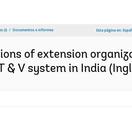
s (i)
Documentos e informes
Esta página en:
Espa
ions of extension organiza
T & V system in India (Ingl