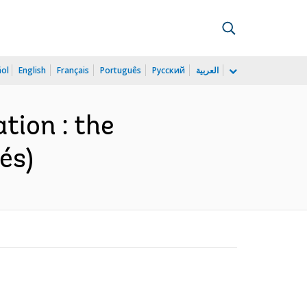
ñol
English
Français
Português
Русский
العربية
tion : the
és)