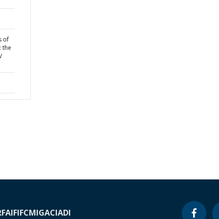
s of
: the
V
RF
AIF
IFC
MIGA
CIADI