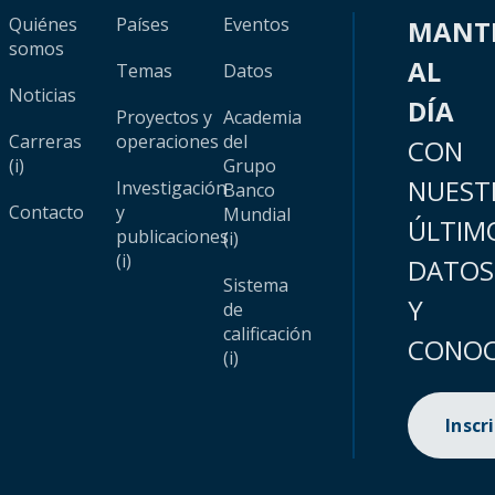
Quiénes
Países
Eventos
MANT
somos
AL
Temas
Datos
Noticias
DÍA
Proyectos y
Academia
Carreras
operaciones
del
CON
(i)
Grupo
NUEST
Investigación
Banco
Contacto
y
Mundial
ÚLTIM
publicaciones
(i)
(i)
DATOS
Sistema
Y
de
calificación
CONOC
(i)
Inscr