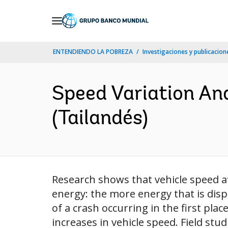
Skip
to
Main
ENTENDIENDO LA POBREZA
Investigaciones y publicacione
Navigation
Speed Variation Ana
(Tailandés)
Research shows that vehicle speed af
energy: the more energy that is dispe
of a crash occurring in the first plac
increases in vehicle speed. Field stu