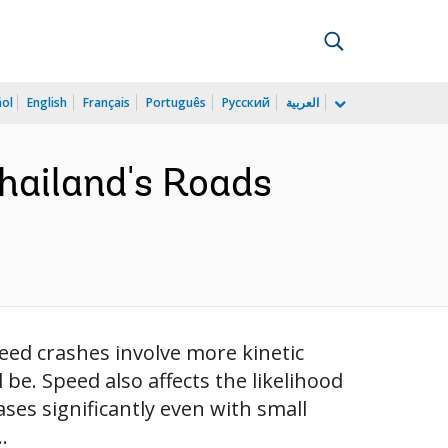
ñol
English
Français
Português
Русский
العربية
Thailand's Roads
peed crashes involve more kinetic
 be. Speed also affects the likelihood
eases significantly even with small
.