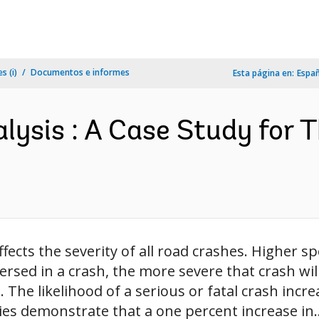
s (i)
Documentos e informes
Esta página en:
Espa
lysis : A Case Study for 
fects the severity of all road crashes. Higher s
rsed in a crash, the more severe that crash will
e. The likelihood of a serious or fatal crash incr
dies demonstrate that a one percent increase in..