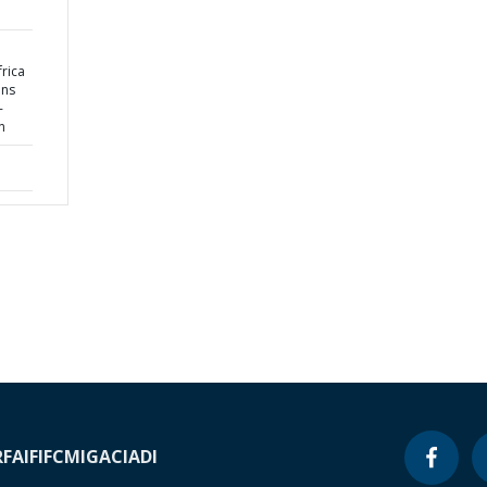
rica
ons
-
n
RF
AIF
IFC
MIGA
CIADI