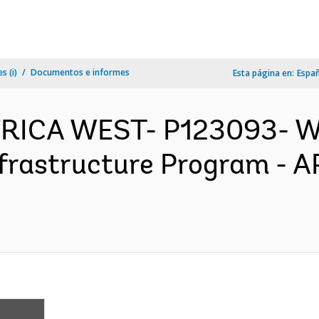
s (i)
Documentos e informes
Esta página en:
Espa
FRICA WEST- P123093- We
frastructure Program - A