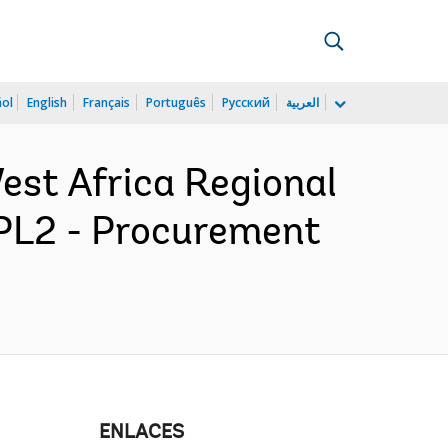
ñol
English
Français
Português
Русский
العربية
st Africa Regional
PL2 - Procurement
ENLACES