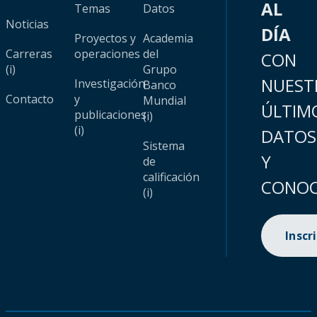
AL
Temas
Datos
Noticias
DÍA
Proyectos y
Academia
Carreras
operaciones
del
CON
(i)
Grupo
NUEST
Investigación
Banco
Contacto
y
Mundial
ÚLTIM
publicaciones
(i)
(i)
DATOS
Sistema
Y
de
calificación
CONOC
(i)
Inscr