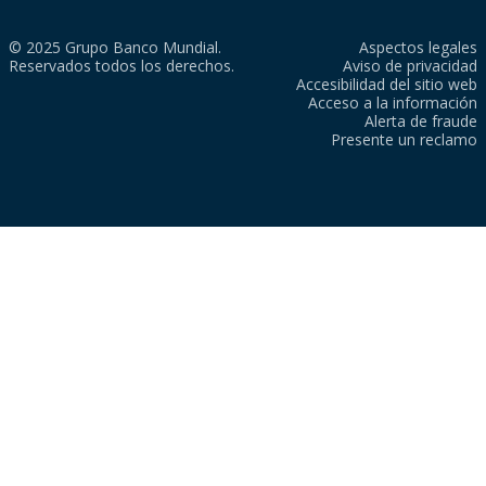
© 2025 Grupo Banco Mundial.
Aspectos legales
Reservados todos los derechos.
Aviso de privacidad
Accesibilidad del sitio web
Acceso a la información
Alerta de fraude
Presente un reclamo