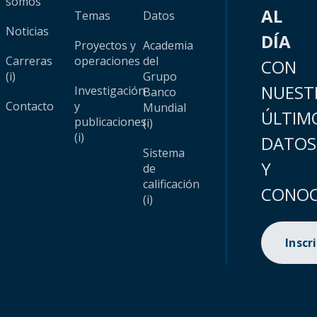
somos
AL
Temas
Datos
Noticias
DÍA
Proyectos y
Academia
Carreras
operaciones
del
CON
(i)
Grupo
NUEST
Investigación
Banco
Contacto
y
Mundial
ÚLTIM
publicaciones
(i)
(i)
DATOS
Sistema
Y
de
calificación
CONOC
(i)
Inscr