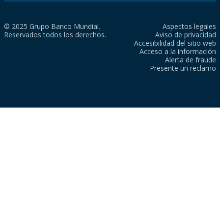
© 2025 Grupo Banco Mundial.
Aspectos legales
Reservados todos los derechos.
Aviso de privacidad
Accesibilidad del sitio web
Acceso a la información
Alerta de fraude
Presente un reclamo