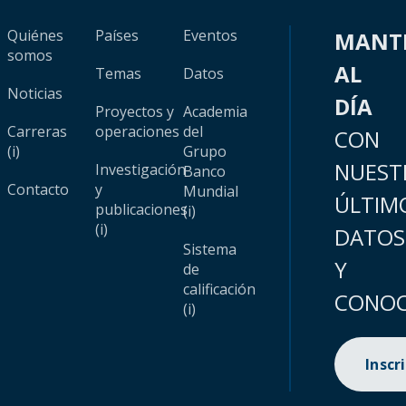
Quiénes
Países
Eventos
MANT
somos
AL
Temas
Datos
Noticias
DÍA
Proyectos y
Academia
Carreras
operaciones
del
CON
(i)
Grupo
NUEST
Investigación
Banco
Contacto
y
Mundial
ÚLTIM
publicaciones
(i)
(i)
DATOS
Sistema
Y
de
calificación
CONOC
(i)
Inscr