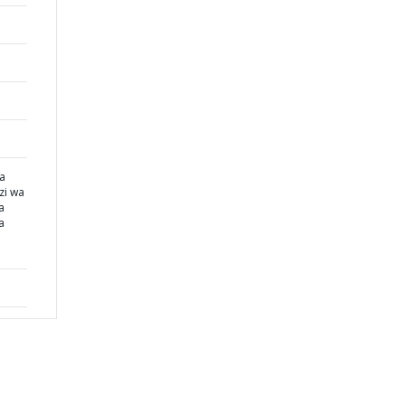
ya
zi wa
a
a