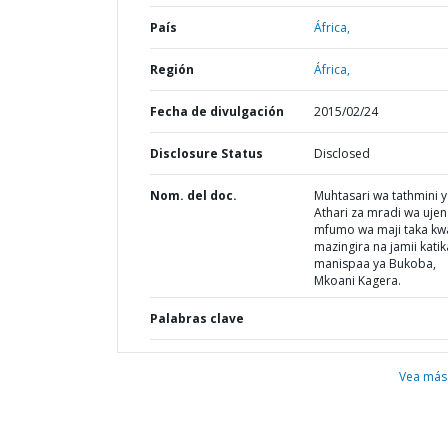
País
África,
Región
África,
Fecha de divulgación
2015/02/24
Disclosure Status
Disclosed
Nom. del doc.
Muhtasari wa tathmini 
Athari za mradi wa ujen
mfumo wa maji taka kw
mazingira na jamii katik
manispaa ya Bukoba,
Mkoani Kagera.
Palabras clave
Vea más