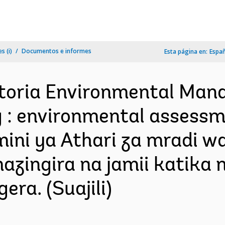
s (i)
Documentos e informes
Esta página en:
Espa
ctoria Environmental Man
 : environmental assessmen
ini ya Athari za mradi w
azingira na jamii katika
ra. (Suajili)