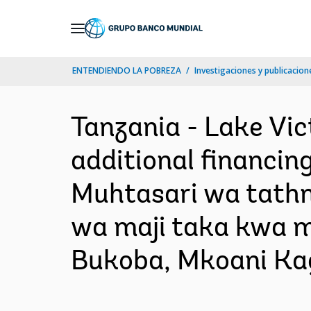
Skip
to
Main
ENTENDIENDO LA POBREZA
Investigaciones y publicacione
Navigation
Tanzania - Lake Vi
additional financing
Muhtasari wa tathm
wa maji taka kwa m
Bukoba, Mkoani Kage