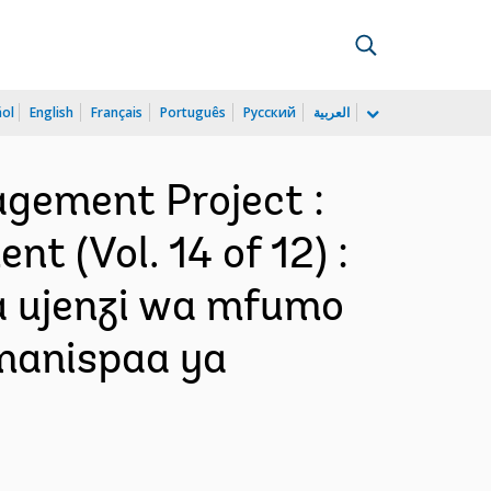
ñol
English
Français
Português
Русский
العربية
agement Project :
t (Vol. 14 of 12) :
a ujenzi wa mfumo
 manispaa ya