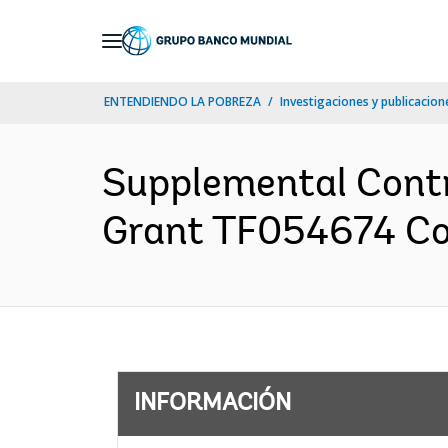
Skip
to
Main
ENTENDIENDO LA POBREZA
Investigaciones y publicacione
Navigation
Supplemental Cont
Grant TF054674 Co
INFORMACIÓN