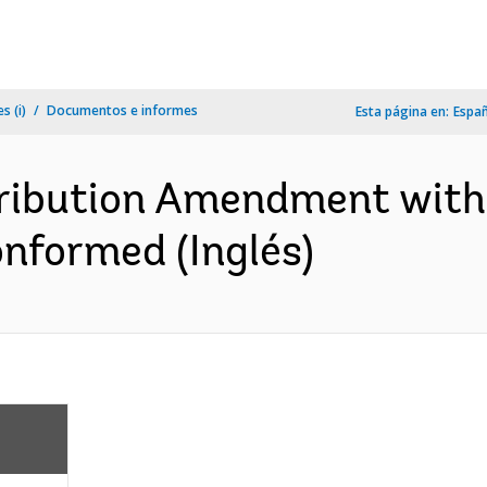
s (i)
Documentos e informes
Esta página en:
Espa
ribution Amendment wit
nformed (Inglés)