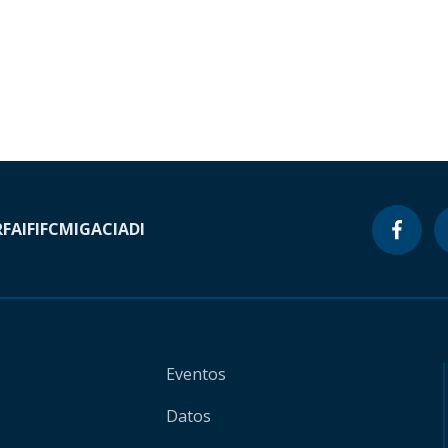
RF
AIF
IFC
MIGA
CIADI
Eventos
Datos