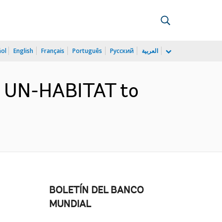
ñol
English
Français
Português
Русский
العربية
h UN-HABITAT to
BOLETÍN DEL BANCO
MUNDIAL