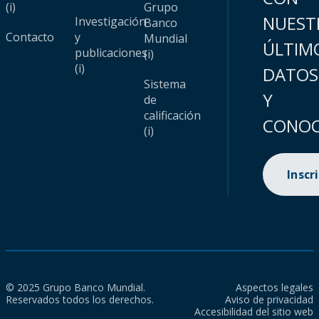
(i)
Grupo
NUEST
Investigación
Banco
Contacto
y
Mundial
ÚLTIM
publicaciones
(i)
(i)
DATOS
Sistema
Y
de
calificación
CONOC
(i)
Inscr
© 2025 Grupo Banco Mundial.
Aspectos legales
Reservados todos los derechos.
Aviso de privacidad
Accesibilidad del sitio web