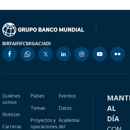
BIRF
AIF
IFC
MIGA
CIADI
Quiénes
Países
Eventos
MANT
somos
AL
Temas
Datos
Noticias
DÍA
Proyectos y
Academia
Carreras
operaciones
del
CON