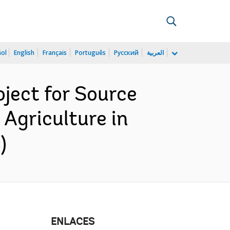
ñol
English
Français
Português
Русский
العربية
ject for Source
 Agriculture in
)
ENLACES