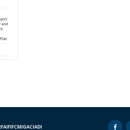
oject
y and
ed
Plan
RF
AIF
IFC
MIGA
CIADI