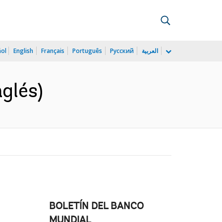
ñol
English
Français
Português
Русский
العربية
glés)
BOLETÍN DEL BANCO
MUNDIAL