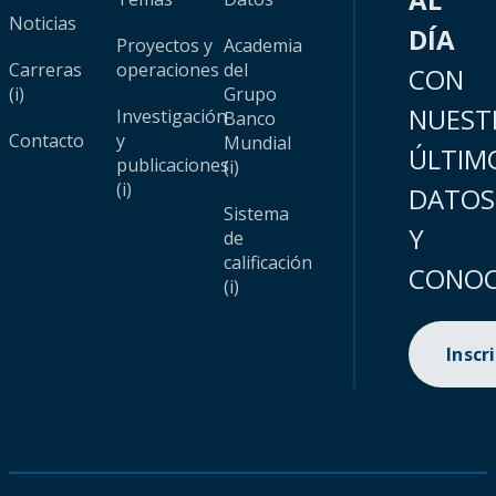
Noticias
DÍA
Proyectos y
Academia
Carreras
operaciones
del
CON
(i)
Grupo
NUEST
Investigación
Banco
Contacto
y
Mundial
ÚLTIM
publicaciones
(i)
(i)
DATOS
Sistema
Y
de
calificación
CONOC
(i)
Inscr