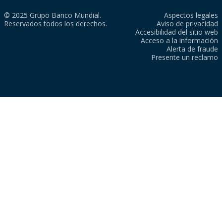
© 2025 Grupo Banco Mundial.
Aspectos legales
Reservados todos los derechos.
Aviso de privacidad
Accesibilidad del sitio web
Acceso a la información
Alerta de fraude
Presente un reclamo