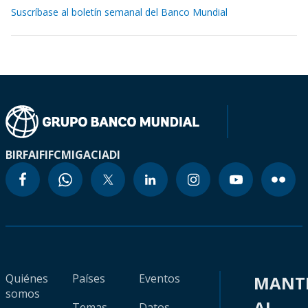
Suscríbase al boletín semanal del Banco Mundial
BIRF
AIF
IFC
MIGA
CIADI
Quiénes
Países
Eventos
MANT
somos
AL
Temas
Datos