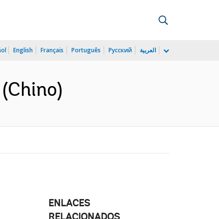
ñol
English
Français
Português
Русский
العربية
 (Chino)
ENLACES
RELACIONADOS