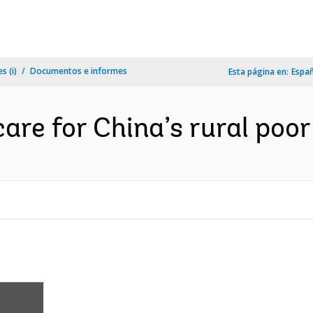
s (i)
Documentos e informes
Esta página en:
Espa
care for China’s rural poor