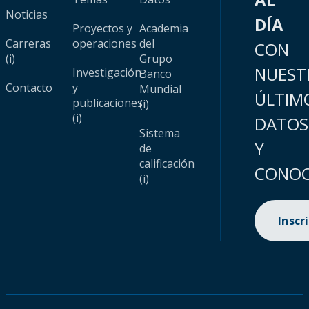
Noticias
DÍA
Proyectos y
Academia
Carreras
operaciones
del
CON
(i)
Grupo
NUEST
Investigación
Banco
Contacto
y
Mundial
ÚLTIM
publicaciones
(i)
(i)
DATOS
Sistema
Y
de
calificación
CONOC
(i)
Inscr