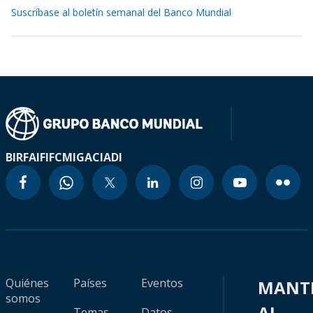
Suscríbase al boletín semanal del Banco Mundial
BIRF
AIF
IFC
MIGA
CIADI
Quiénes
Países
Eventos
MANT
somos
AL
Temas
Datos