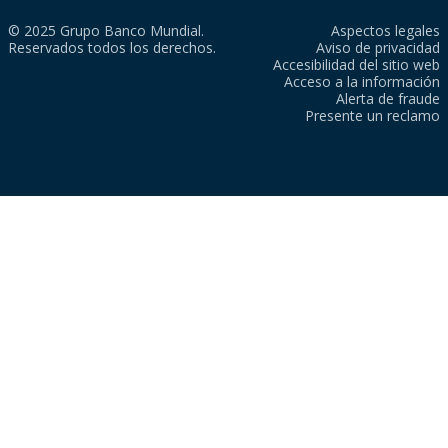
© 2025 Grupo Banco Mundial.
Aspectos legales
Reservados todos los derechos.
Aviso de privacidad
Accesibilidad del sitio web
Acceso a la información
Alerta de fraude
Presente un reclamo