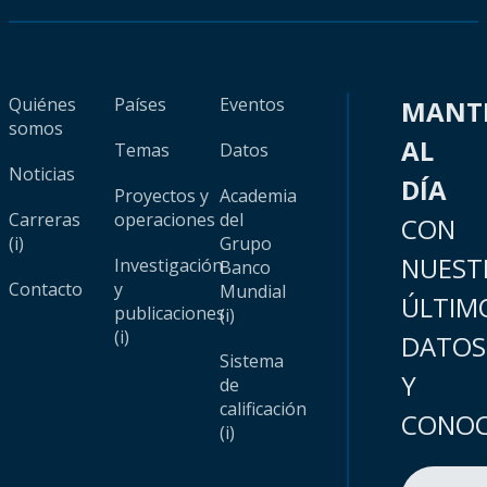
Quiénes
Países
Eventos
MANT
somos
AL
Temas
Datos
Noticias
DÍA
Proyectos y
Academia
Carreras
operaciones
del
CON
(i)
Grupo
NUEST
Investigación
Banco
Contacto
y
Mundial
ÚLTIM
publicaciones
(i)
(i)
DATOS
Sistema
Y
de
calificación
CONOC
(i)