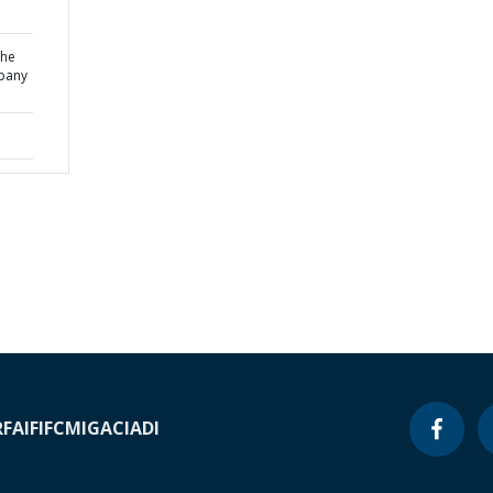
the
mpany
RF
AIF
IFC
MIGA
CIADI