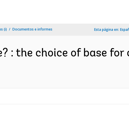
s (i)
Documentos e informes
Esta página en:
Espa
? : the choice of base fo