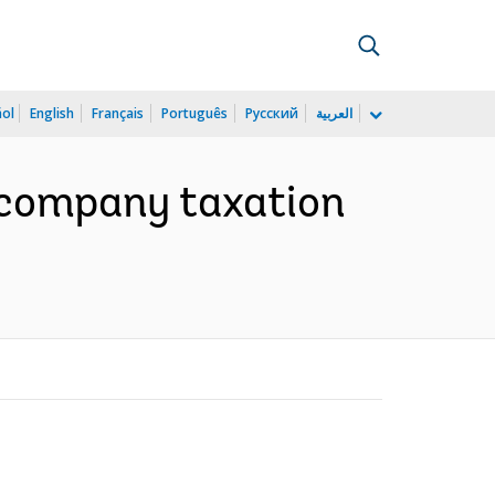
ñol
English
Français
Português
Русский
العربية
r company taxation