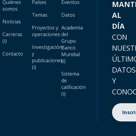
Quiénes
Países
Eventos
MANT
somos
AL
Temas
Datos
Noticias
DÍA
Proyectos y
Academia
Carreras
operaciones
del
CON
(i)
Grupo
NUEST
Investigación
Banco
Contacto
y
Mundial
ÚLTIM
publicaciones
(i)
(i)
DATOS
Sistema
Y
de
calificación
CONOC
(i)
Inscr