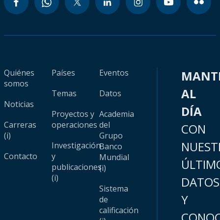
Quiénes
Países
Eventos
MANT
somos
AL
Temas
Datos
Noticias
DÍA
Proyectos y
Academia
Carreras
operaciones
del
CON
(i)
Grupo
NUEST
Investigación
Banco
Contacto
y
Mundial
ÚLTIM
publicaciones
(i)
(i)
DATOS
Sistema
Y
de
calificación
CONOC