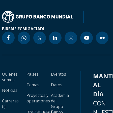
BIRF
AIF
IFC
MIGA
CIADI
Quiénes
Países
Eventos
MANT
somos
AL
Temas
Datos
Noticias
DÍA
Proyectos y
Academia
Carreras
operaciones
del
CON
(i)
Grupo
NUEST
Investigación
Banco