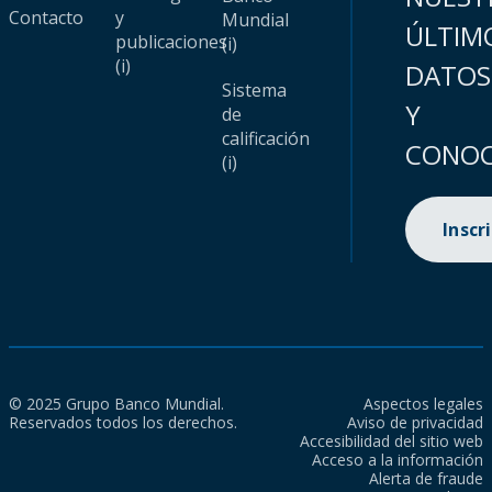
Contacto
y
Mundial
ÚLTIM
publicaciones
(i)
(i)
DATOS
Sistema
Y
de
calificación
CONOC
(i)
Inscr
© 2025 Grupo Banco Mundial.
Aspectos legales
Reservados todos los derechos.
Aviso de privacidad
Accesibilidad del sitio web
Acceso a la información
Alerta de fraude