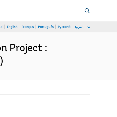
ñol
English
Français
Português
Русский
العربية
n Project :
)