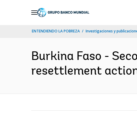
Skip
to
Main
ENTENDIENDO LA POBREZA
Investigaciones y publicacione
Navigation
Burkina Faso - Seco
resettlement action 