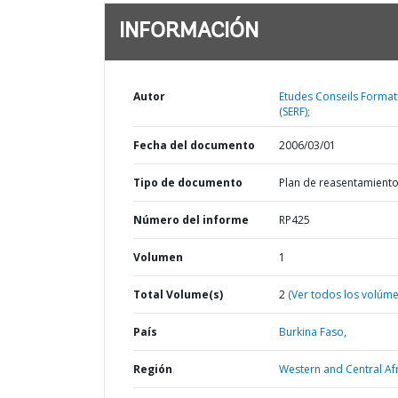
INFORMACIÓN
Autor
Etudes Conseils Format
(SERF);
Fecha del documento
2006/03/01
Tipo de documento
Plan de reasentamient
Número del informe
RP425
Volumen
1
Total Volume(s)
2
(Ver todos los volúm
País
Burkina Faso,
Región
Western and Central Afr