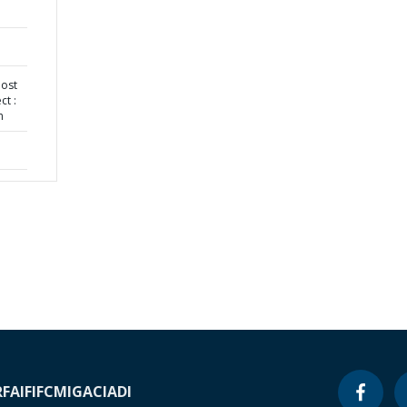
Post
ct :
n
RF
AIF
IFC
MIGA
CIADI