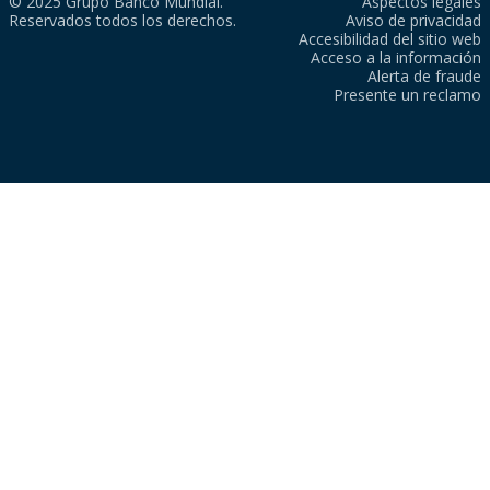
© 2025 Grupo Banco Mundial.
Aspectos legales
Reservados todos los derechos.
Aviso de privacidad
Accesibilidad del sitio web
Acceso a la información
Alerta de fraude
Presente un reclamo