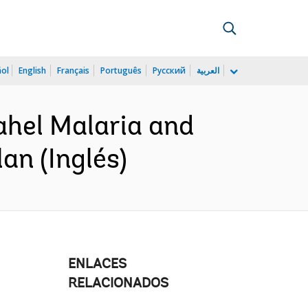
ñol
English
Français
Português
Русский
العربية
hel Malaria and
an (Inglés)
ENLACES
RELACIONADOS