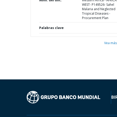
Nom. del doc.
Western Africa - AFRICA
WEST- P149526- Sahel
Malaria and Neglected
Tropical Diseases -
Procurement Plan
Palabras clave
Vea más
BI