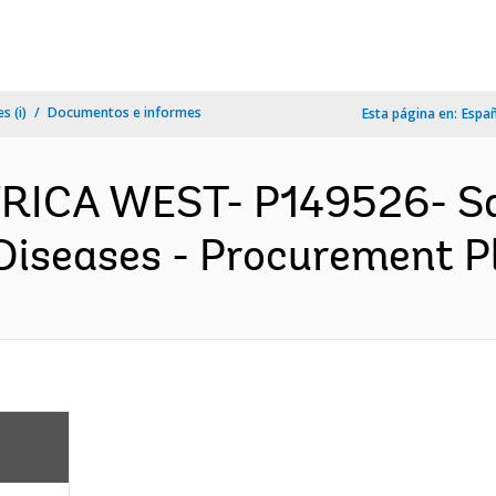
s (i)
Documentos e informes
Esta página en:
Espa
FRICA WEST- P149526- Sa
Diseases - Procurement Pl