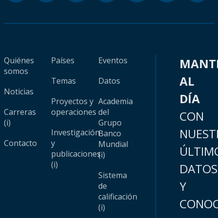
Quiénes
Países
Eventos
MANT
somos
AL
Temas
Datos
Noticias
DÍA
Proyectos y
Academia
Carreras
operaciones
del
CON
(i)
Grupo
NUEST
Investigación
Banco
Contacto
y
Mundial
ÚLTIM
publicaciones
(i)
(i)
DATOS
Sistema
Y
de
calificación
CONOC
(i)