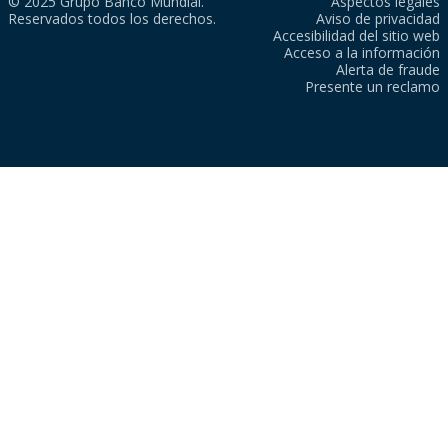
© 2025 Grupo Banco Mundial.
Aspectos legales
Reservados todos los derechos.
Aviso de privacidad
Accesibilidad del sitio web
Acceso a la información
Alerta de fraude
Presente un reclamo