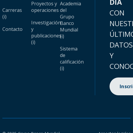
DÍA
Proyectos y
Academia
Carreras
operaciones
del
CON
(i)
Grupo
NUEST
Investigación
Banco
Contacto
y
Mundial
ÚLTIM
publicaciones
(i)
(i)
DATOS
Sistema
Y
de
calificación
CONOC
(i)
Inscr