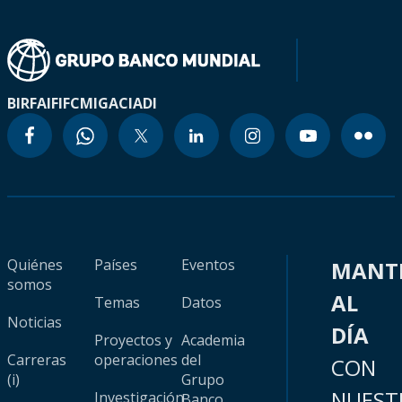
BIRF
AIF
IFC
MIGA
CIADI
Quiénes
Países
Eventos
MANT
somos
AL
Temas
Datos
Noticias
DÍA
Proyectos y
Academia
Carreras
operaciones
del
CON
(i)
Grupo
NUEST
Investigación
Banco