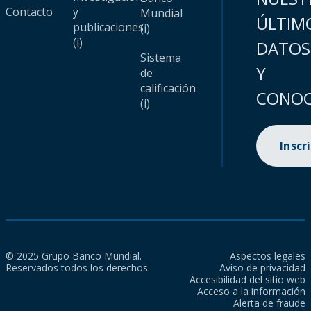
Contacto
y
Mundial
ÚLTIM
publicaciones
(i)
(i)
DATOS
Sistema
Y
de
calificación
CONOC
(i)
Inscr
© 2025 Grupo Banco Mundial.
Aspectos legales
Reservados todos los derechos.
Aviso de privacidad
Accesibilidad del sitio web
Acceso a la información
Alerta de fraude