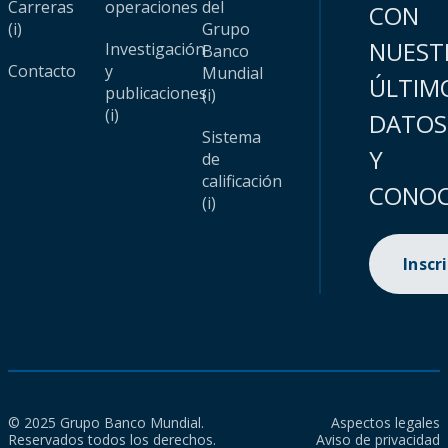
Carreras
operaciones
del
CON
(i)
Grupo
NUEST
Investigación
Banco
Contacto
y
Mundial
ÚLTIM
publicaciones
(i)
(i)
DATOS
Sistema
Y
de
calificación
CONOC
(i)
Inscr
© 2025 Grupo Banco Mundial.
Aspectos legales
Reservados todos los derechos.
Aviso de privacidad