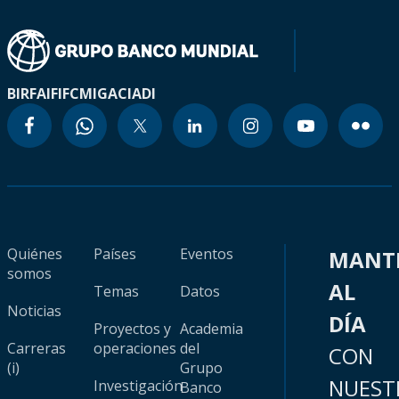
BIRF
AIF
IFC
MIGA
CIADI
Quiénes
Países
Eventos
MANT
somos
AL
Temas
Datos
Noticias
DÍA
Proyectos y
Academia
Carreras
operaciones
del
CON
(i)
Grupo
NUEST
Investigación
Banco