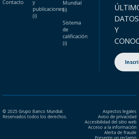
Contacto
y
Mundial
ÚLTIM
publicaciones
(i)
(i)
DATOS
Sistema
Y
de
calificación
CONOC
(i)
Inscr
© 2025 Grupo Banco Mundial.
Aspectos legales
Reservados todos los derechos.
Aviso de privacidad
Accesibilidad del sitio web
Acceso a la información
Alerta de fraude
Presente un reclamo