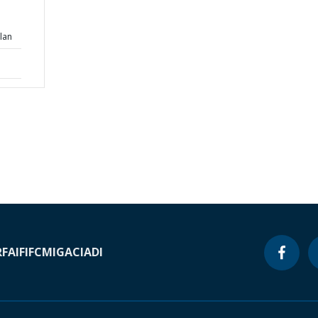
n
lan
RF
AIF
IFC
MIGA
CIADI