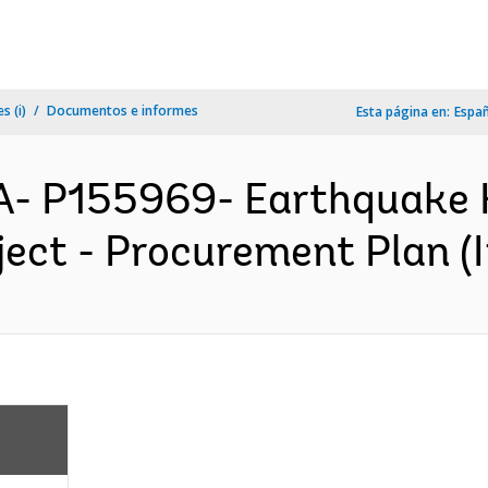
s (i)
Documentos e informes
Esta página en:
Espa
A- P155969- Earthquake 
ect - Procurement Plan (I