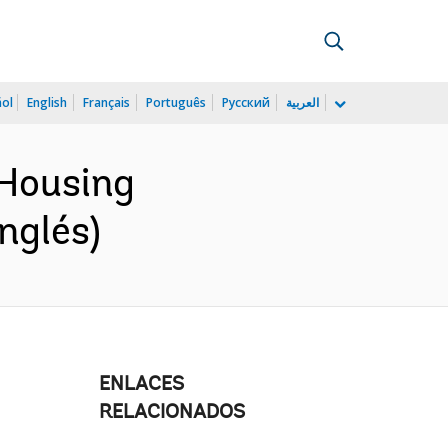
ñol
English
Français
Português
Русский
العربية
Housing
nglés)
ENLACES
RELACIONADOS