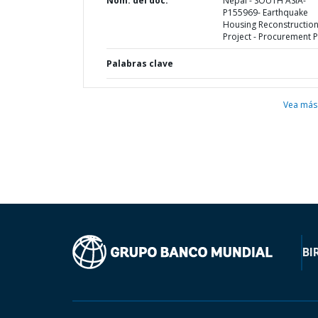
Nom. del doc.
Nepal - SOUTH ASIA-
P155969- Earthquake
Housing Reconstructio
Project - Procurement P
Palabras clave
Vea más
BI