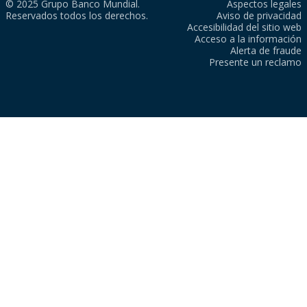
© 2025 Grupo Banco Mundial.
Aspectos legales
Reservados todos los derechos.
Aviso de privacidad
Accesibilidad del sitio web
Acceso a la información
Alerta de fraude
Presente un reclamo