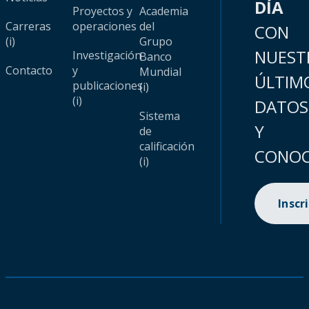
DÍA
Proyectos y
Academia
Carreras
operaciones
del
CON
(i)
Grupo
NUEST
Investigación
Banco
Contacto
y
Mundial
ÚLTIM
publicaciones
(i)
(i)
DATOS
Sistema
Y
de
calificación
CONOC
(i)
Inscr