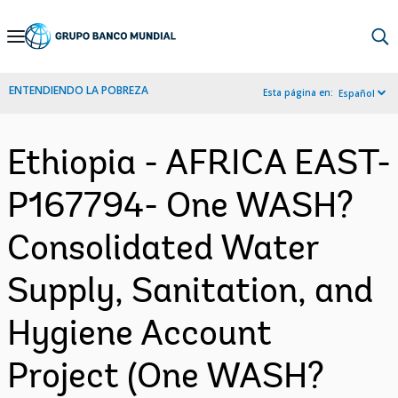
Skip
to
Main
ENTENDIENDO LA POBREZA
Esta página en:
Español
Navigation
Ethiopia - AFRICA EAST-
P167794- One WASH?
Consolidated Water
Supply, Sanitation, and
Hygiene Account
Project (One WASH?