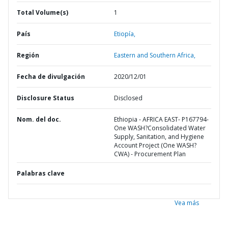
Total Volume(s)
1
País
Etiopía,
Región
Eastern and Southern Africa,
Fecha de divulgación
2020/12/01
Disclosure Status
Disclosed
Nom. del doc.
Ethiopia - AFRICA EAST- P167794-
One WASH?Consolidated Water
Supply, Sanitation, and Hygiene
Account Project (One WASH?
CWA) - Procurement Plan
Palabras clave
Vea más