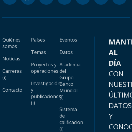
Quiénes
Países
Eventos
MANT
somos
AL
Temas
Datos
Noticias
DÍA
Proyectos y
Academia
Carreras
operaciones
del
CON
(i)
Grupo
NUEST
Investigación
Banco
Contacto
y
Mundial
ÚLTIM
publicaciones
(i)
(i)
DATOS
Sistema
Y
de
calificación
CONOC
(i)