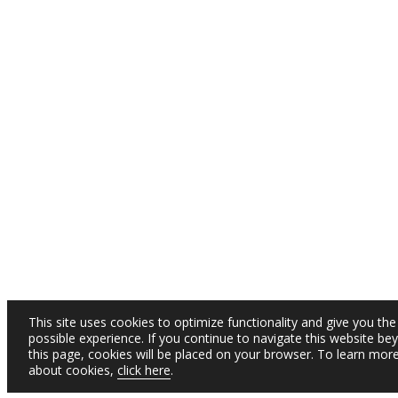
This site uses cookies to optimize functionality and give you the
possible experience. If you continue to navigate this website be
this page, cookies will be placed on your browser. To learn mor
about cookies,
click here
.