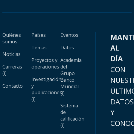
Quiénes
Países
Eventos
MANT
somos
AL
Temas
Datos
Noticias
DÍA
Proyectos y
Academia
Carreras
operaciones
del
CON
(i)
Grupo
NUEST
Investigación
Banco
Contacto
y
Mundial
ÚLTIM
publicaciones
(i)
(i)
DATOS
Sistema
Y
de
calificación
CONOC
(i)