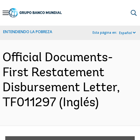
Skip
to
Main
ENTENDIENDO LA POBREZA
Esta página en:
Español
Navigation
Official Documents-
First Restatement
Disbursement Letter,
TF011297 (Inglés)