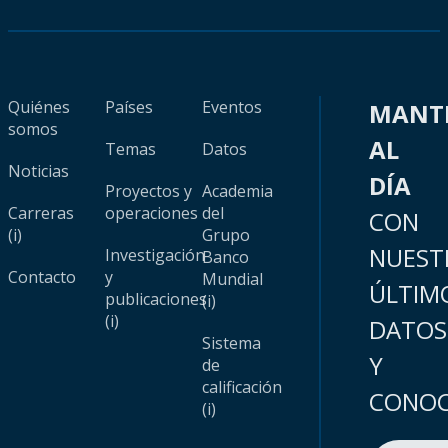
Quiénes
Países
Eventos
MANT
somos
AL
Temas
Datos
Noticias
DÍA
Proyectos y
Academia
Carreras
operaciones
del
CON
(i)
Grupo
NUEST
Investigación
Banco
Contacto
y
Mundial
ÚLTIM
publicaciones
(i)
(i)
DATOS
Sistema
Y
de
calificación
CONOC
(i)