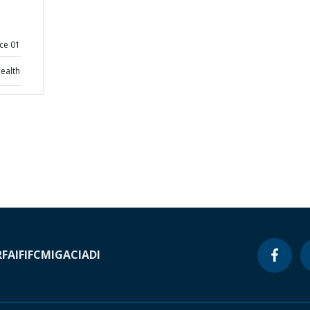
ce 01
ealth
RF
AIF
IFC
MIGA
CIADI