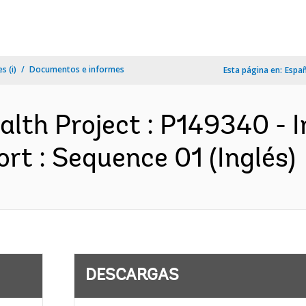
s (i)
Documentos e informes
Esta página en:
Espa
alth Project : P149340 -
rt : Sequence 01 (Inglés)
DESCARGAS