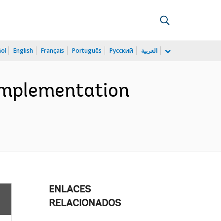
ñol
English
Français
Português
Русский
العربية
 Implementation
ENLACES
RELACIONADOS