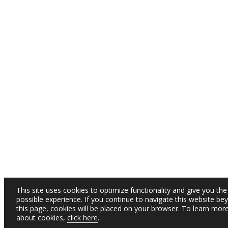
This site uses cookies to optimize functionality and give you the
possible experience. If you continue to navigate this website be
this page, cookies will be placed on your browser. To learn mor
about cookies,
click here
.