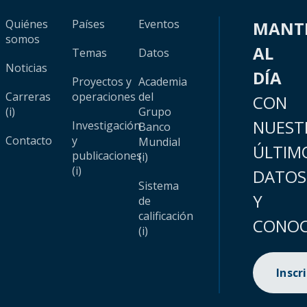
Quiénes
Países
Eventos
MANT
somos
AL
Temas
Datos
Noticias
DÍA
Proyectos y
Academia
Carreras
operaciones
del
CON
(i)
Grupo
NUEST
Investigación
Banco
Contacto
y
Mundial
ÚLTIM
publicaciones
(i)
(i)
DATOS
Sistema
Y
de
calificación
CONOC
(i)
Inscr