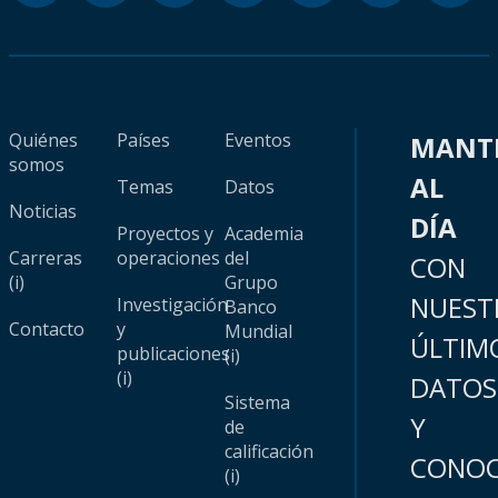
Quiénes
Países
Eventos
MANT
somos
AL
Temas
Datos
Noticias
DÍA
Proyectos y
Academia
Carreras
operaciones
del
CON
(i)
Grupo
NUEST
Investigación
Banco
Contacto
y
Mundial
ÚLTIM
publicaciones
(i)
(i)
DATOS
Sistema
Y
de
calificación
CONOC
(i)