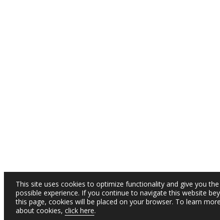
This site uses cookies to optimize functionality and give you the
possible experience. If you continue to navigate this website be
this page, cookies will be placed on your browser. To learn mor
about cookies,
click here
.