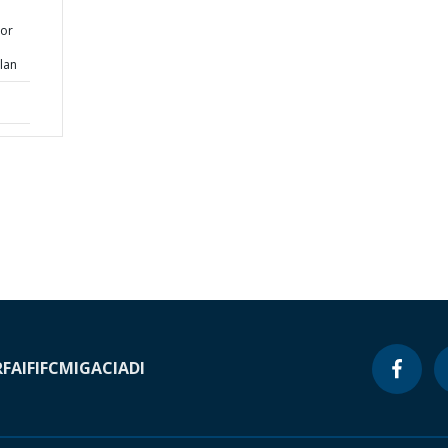
tor
lan
RF
AIF
IFC
MIGA
CIADI