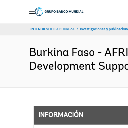
Skip
to
Main
ENTENDIENDO LA POBREZA
Investigaciones y publicacione
Navigation
Burkina Faso - AFR
Development Suppor
INFORMACIÓN