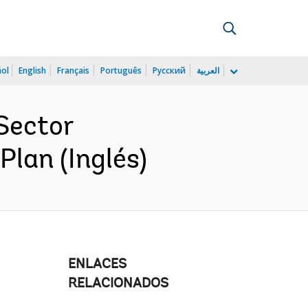
ñol
English
Français
Português
Русский
العربية
Sector
lan (Inglés)
ENLACES
RELACIONADOS