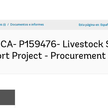
s (i)
Documentos e informes
Esta página en:
Espa
ICA- P159476- Livestock 
t Project - Procurement P