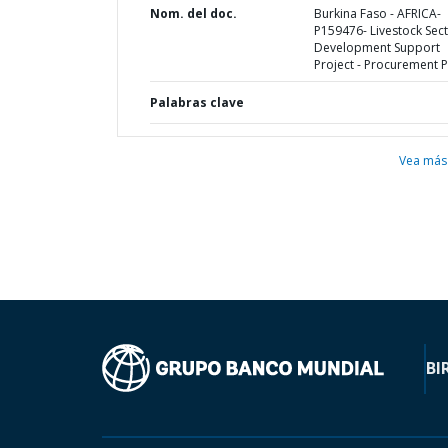
Nom. del doc.
Burkina Faso - AFRICA-
P159476- Livestock Sec
Development Support
Project - Procurement P
Palabras clave
Vea más
BI