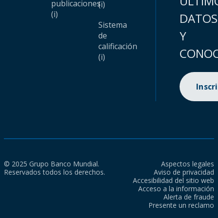
ÚLTIM
publicaciones
(i)
(i)
DATOS
Sistema
Y
de
calificación
CONOC
(i)
Inscr
© 2025 Grupo Banco Mundial.
Aspectos legales
Reservados todos los derechos.
Aviso de privacidad
Accesibilidad del sitio web
Acceso a la información
Alerta de fraude
Presente un reclamo