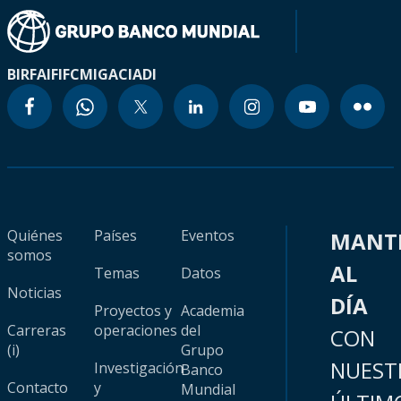
BIRF
AIF
IFC
MIGA
CIADI
Quiénes
Países
Eventos
MANT
somos
AL
Temas
Datos
Noticias
DÍA
Proyectos y
Academia
Carreras
operaciones
del
CON
(i)
Grupo
NUEST
Investigación
Banco
Contacto
y
Mundial