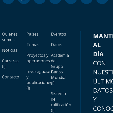
Quiénes
Países
Eventos
MANT
somos
AL
Temas
Datos
Noticias
DÍA
Proyectos y
Academia
Carreras
operaciones
del
CON
(i)
Grupo
NUEST
Investigación
Banco
Contacto
y
Mundial
ÚLTIM
publicaciones
(i)
(i)
DATOS
Sistema
Y
de
calificación
CONOC
(i)